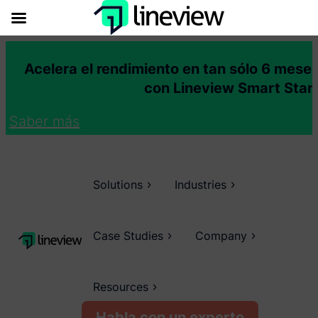
Acelera el rendimiento en tan sólo 6 mese
con Lineview Smart Star
Saber más
Solutions
Industries
Case Studies
Company
Resources
Habla con un experto