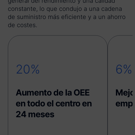
general del rendimiento y una calidad
constante, lo que condujo a una cadena
de suministro más eficiente y a un ahorro
de costes.
20%
6%
Aumento de la OEE
Mejor
en todo el centro en
empr
24 meses