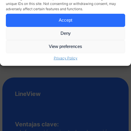
Bretaña, Bélgica, Francia continental, Luxemburgo,
unique IDs on this site. Not consenting or withdrawing consent, may
Mónaco, Países Bajos, Suecia y Noruega. En 2015, Coca-
adversely affect certain features and functions.
Cola Enterprises, Coca-Cola Iberian Partners y Coca-
Cola Erfrischungsgetränke AG formaron Coca-Cola
Accept
European Partners (CCEP).
Deny
View preferences
Privacy Policy
LineView
Ventajas clave: