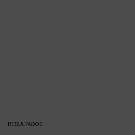
highly effective problem
solving.»
Richard Davies
Vicepresidente de
Operaciones,
Coca-Cola Enterprises Ltd.
RESULTADOS