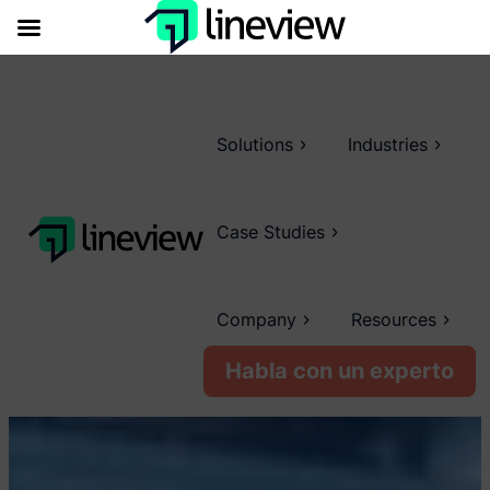
Solutions
Industries
Case Studies
Company
Resources
Habla con un experto