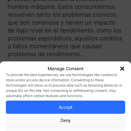
hombre-máquina. Estos conocimientos
resuelven tanto los problemas crónicos,
que son continuos y tienen un impacto
de bajo nivel en el rendimiento, como los
problemas esporádicos, aquellos cambios
o fallos momentáneos que causan
problemas de rendimiento.
A medida que los fabricantes de todo el
Manage Consent
mundo continúan su cambio hacia la
To provide the best experiences, we use technologies like cookies to
store and/or access device information. Consenting to these
fábrica del futuro, las tecnologías de IA y
technologies will allow us to process data such as browsing behavior or
Aprendizaje Automático son cada vez
unique IDs on this site. Not consenting or withdrawing consent, may
adversely affect certain features and functions.
más fuertes, inteligentes y prácticas.
Accept
Aprendizaje Automático
Deny
vs Inteligencia Artificial