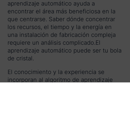
aprendizaje automático ayuda a
encontrar el área más beneficiosa en la
que centrarse. Saber dónde concentrar
los recursos, el tiempo y la energía en
una instalación de fabricación compleja
requiere un análisis complicado.El
aprendizaje automático puede ser tu bola
de cristal.
El conocimiento y la experiencia se
incorporan al algoritmo de aprendizaje
automático utilizando años de datos que
predicen el futuro probable, dándote la
confianza para invertir exactamente para
generar el mayor beneficio.