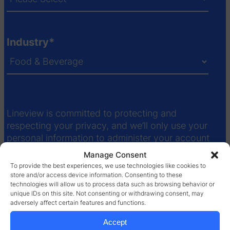
Industry
*
Lineview is committed to protecting and
respecting your privacy, and we’ll only use your
personal information to administer your account
and to provide the products and services you
Manage Consent
requested from us. If you consent to us contacting
To provide the best experiences, we use technologies like cookies to
you in future, please tick below:
store and/or access device information. Consenting to these
technologies will allow us to process data such as browsing behavior or
unique IDs on this site. Not consenting or withdrawing consent, may
Yes! Send me updates from Lineview.
adversely affect certain features and functions.
You may unsubscribe from these communications
Accept