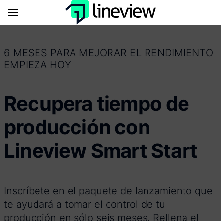
6 MESES PARA MEJORAR EL RENDIMIENTO
EMPIEZA HOY
Recupera tiempo de
producción con
Lineview Smart Start
Inscríbete en el paquete de lanzamiento que
te ayudará a tomar el control de tu
producción en sólo seis meses. Rellena el