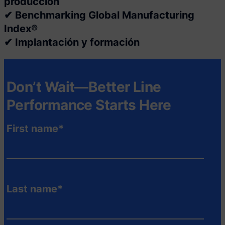
producción
✔ Benchmarking Global Manufacturing
Index®
✔ Implantación y formación
Don’t Wait—Better Line
Performance Starts Here
First name
*
Last name
*