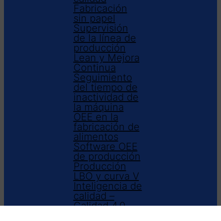
Fabricación
sin papel
Supervisión
de la línea de
producción
Lean y Mejora
Continua
Seguimiento
del tiempo de
inactividad de
la máquina
OEE en la
fabricación de
alimentos
Software OEE
de producción
Producción
LBO y curva V
Inteligencia de
calidad –
Calidad 4.0
Software