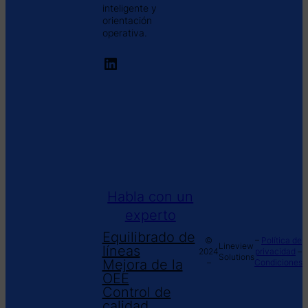
inteligente y
orientación
operativa.
LinkedIn
LineView
Analiza
MachineView
RapidView
Plataforma XL
DigiView
Habla con un
experto
Equilibrado de
©
–
Política de
Lineview
líneas
2024
privacidad
–
Solutions
Mejora de la
–
Condiciones
OEE
Control de
calidad