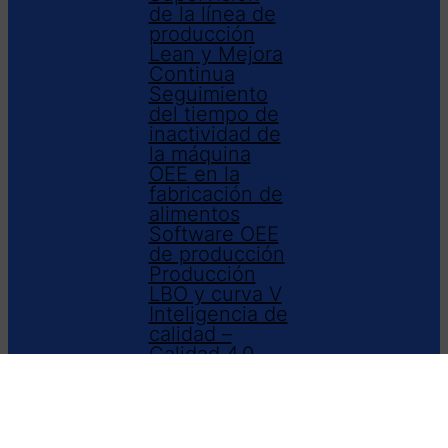
de la línea de
producción
Lean y Mejora
Continua
Seguimiento
del tiempo de
inactividad de
la máquina
OEE en la
fabricación de
alimentos
Software OEE
de producción
Producción
LBO y curva V
Inteligencia de
calidad –
Calidad 4.0
Software
Visual Factory
English
(
Inglés
)
Español