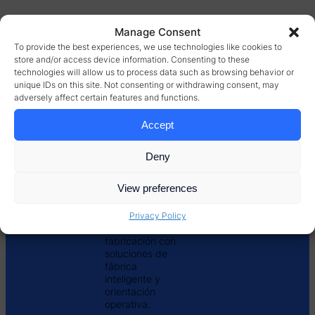
Manage Consent
To provide the best experiences, we use technologies like cookies to
store and/or access device information. Consenting to these
technologies will allow us to process data such as browsing behavior or
unique IDs on this site. Not consenting or withdrawing consent, may
adversely affect certain features and functions.
Accept
Lineview ayuda
Deny
a miles de
marcas líderes
View preferences
mundiales a
impulsar
mejoras en la
Privacy Policy
eficiencia de la
fabricación con
soluciones de
fábrica
inteligente y
orientación
operativa.