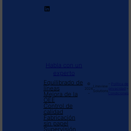
LinkedIn
LineView
Analiza
MachineView
RapidView
Plataforma XL
DigiView
Habla con un
experto
Equilibrado de
©
–
Política de
Lineview
líneas
2024
privacidad
–
Solutions
Mejora de la
–
Condiciones
OEE
Control de
calidad
Fabricación
sin papel
Supervisión