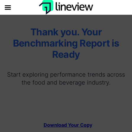
Thank you. Your
Benchmarking Report is
Ready
Start exploring performance trends across
the food and beverage industry.
Download Your Copy