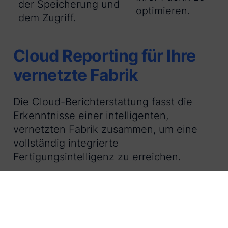
der Speicherung und
optimieren.
dem Zugriff.
Cloud Reporting für Ihre
vernetzte Fabrik
Die Cloud-Berichterstattung fasst die
Erkenntnisse einer intelligenten,
vernetzten Fabrik zusammen, um eine
vollständig integrierte
Fertigungsintelligenz zu erreichen.
Die Cloud-Berichterstattung ermöglicht
es einer vernetzten Fabrik,
unternehmensweite Daten in Echtzeit
aufzunehmen, um einen strukturierten