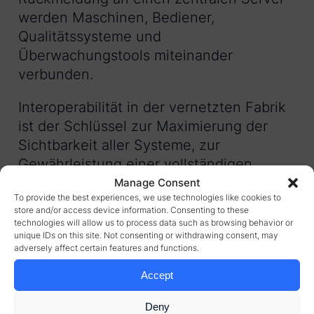
werden Maschinen, Bediener,
Qualitätssysteme und
Überwachungstools miteinander
verbunden.
Interoperabilität in der vernetzten Fabrik
ist der Schlüssel zur Maximierung der
Sichtbarkeit aller Systeme, zur
Gewährleistung einer vollständigen
Korrelation zwischen allen
Manage Consent
To provide the best experiences, we use technologies like cookies to
Informationsquellen und sogar zur
store and/or access device information. Consenting to these
Reduzierung redundanter Prozesse. Das
technologies will allow us to process data such as browsing behavior or
unique IDs on this site. Not consenting or withdrawing consent, may
LineView System zur Überwachung der
adversely affect certain features and functions.
Produktionslinien kann beispielsweise
Accept
über eine API mit einem Data Warehouse
verbunden werden, um Finanzberichte zu
Deny