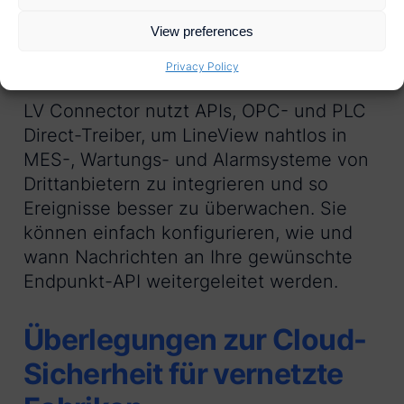
erstellen oder stundengenaue Berichte
zu erstellen.
View preferences
Privacy Policy
LV Connector nutzt APIs, OPC- und PLC
Direct-Treiber, um LineView nahtlos in
MES-, Wartungs- und Alarmsysteme von
Drittanbietern zu integrieren und so
Ereignisse besser zu überwachen. Sie
können einfach konfigurieren, wie und
wann Nachrichten an Ihre gewünschte
Endpunkt-API weitergeleitet werden.
Überlegungen zur Cloud-
Sicherheit für vernetzte