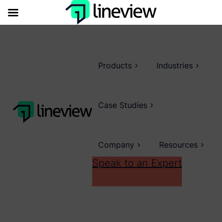
Products
Industries
Case Studies
Company
Resources
Speak to an Expert