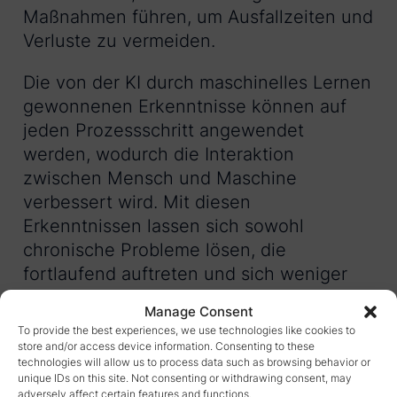
Maßnahmen führen, um Ausfallzeiten und
Verluste zu vermeiden.
Die von der KI durch maschinelles Lernen
gewonnenen Erkenntnisse können auf
jeden Prozessschritt angewendet
werden, wodurch die Interaktion
zwischen Mensch und Maschine
verbessert wird. Mit diesen
Erkenntnissen lassen sich sowohl
chronische Probleme lösen, die
fortlaufend auftreten und sich weniger
stark auf die Leistung auswirken, als auch
Manage Consent
sporadische Probleme, d. h. kurzzeitige
To provide the best experiences, we use technologies like cookies to
Änderungen oder Fehler, die
store and/or access device information. Consenting to these
technologies will allow us to process data such as browsing behavior or
Leistungsprobleme verursachen.
unique IDs on this site. Not consenting or withdrawing consent, may
adversely affect certain features and functions.