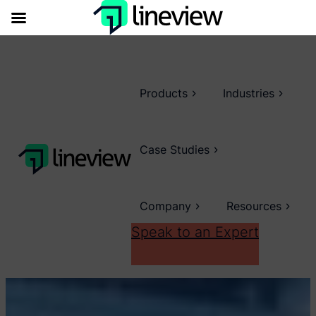
Products
Industries
Case Studies
Company
Resources
Speak to an Expert