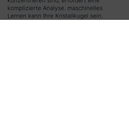
konzentrieren sind, erfordert eine
komplizierte Analyse. maschinelles
Lernen kann Ihre Kristallkugel sein.
In den Algorithmus des maschinellen
Lernens sind Wissen und Erfahrung
eingeflossen, die auf jahrelangen Daten
beruhen und die wahrscheinliche Zukunft
vorhersagen. Das gibt Ihnen die
Sicherheit, genau so zu investieren, dass
Sie den größten Nutzen erzielen.
2. Genaue Produktionsplanung
Bei einer Abfolge von
Produktionsanforderungen wie
Produktionsauftrag und -volumen sagt