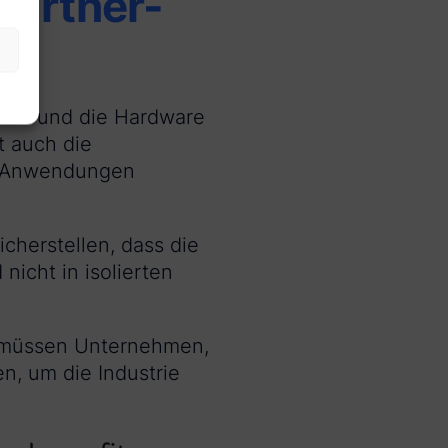
Partner-
riert und die Hardware
t auch die
KI-Anwendungen
cherstellen, dass die
icht in isolierten
, müssen Unternehmen,
, um die Industrie