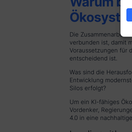
Warum bra
Ökosyste
Die Zusammenarbeit im
verbunden ist, damit m
Voraussetzungen für d
entscheidend ist.
Was sind die Herausfo
Entwicklung modernste
Silos erfolgt?
Um ein KI-fähiges Öko
Vordenker, Regierung
4.0 in eine nachhaltig