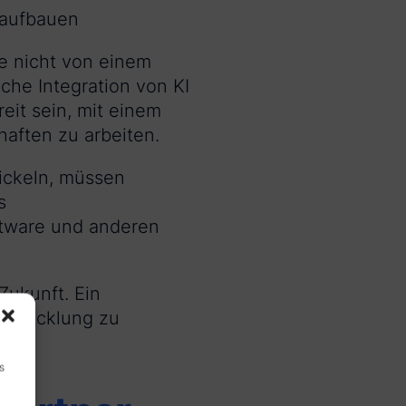
 aufbauen
de nicht von einem
che Integration von KI
eit sein, mit einem
aften zu arbeiten.
ickeln, müssen
s
ftware und anderen
Zukunft. Ein
ntwicklung zu
s