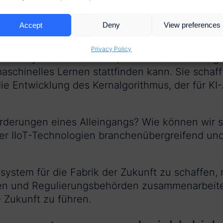
uchen Hersteller ein 
m?
Accept
Deny
View preferences
Privacy Policy
 Ökosystem stellt sicher, dass die Daten integ
aschinelles Lernen stattfinden kann. Sie schaff
ie Entwicklung des Kernalgorithmus, der für 
rderungen eines Alleingangs? Wie können wir si
r IIoT-Technologien branchenübergreifend und n
system für die Fabrik der Zukunft zu schaffen
en und Regulierungsbehörden zusammenarbeiten
e Zukunft zu führen.