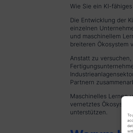
Wie Sie ein KI-fähige
Die Entwicklung der Kü
einzelnen Unternehmen 
und maschinellem Lern
breiteren Ökosystem v
Anstatt zu versuchen,
Fertigungsunternehmen
Industrieanlagensekto
Partnern zusammenarb
Maschinelles Lernen un
vernetztes Ökosystem
unterstützen.
To 
acc
dat
wit