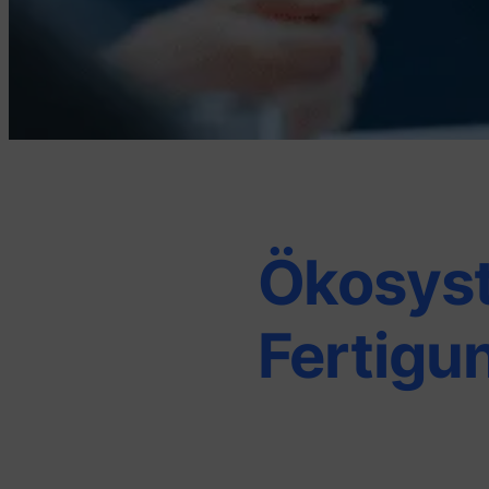
Ökosys
Fertigu