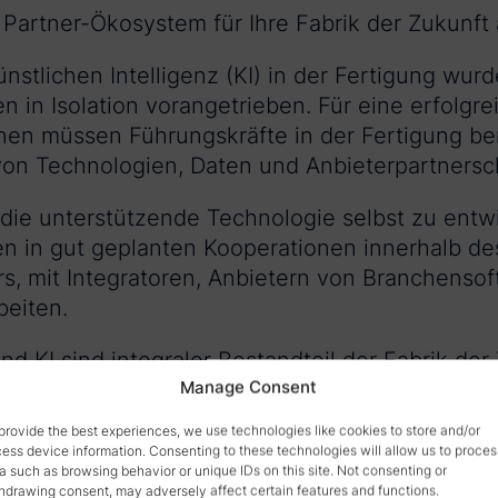
s Partner-Ökosystem für Ihre Fabrik der Zukunft
nstlichen Intelligenz (KI) in der Fertigung wur
in Isolation vorangetrieben. Für eine erfolgrei
en müssen Führungskräfte in der Fertigung ber
on Technologien, Daten und Anbieterpartnersch
 die unterstützende Technologie selbst zu entw
 in gut geplanten Kooperationen innerhalb de
rs, mit Integratoren, Anbietern von Branchenso
eiten.
d KI sind integraler Bestandteil der Fabrik der 
Manage Consent
 ist von entscheidender Bedeutung, um diese E
provide the best experiences, we use technologies like cookies to store and/or
ess device information. Consenting to these technologies will allow us to proces
a such as browsing behavior or unique IDs on this site. Not consenting or
hdrawing consent, may adversely affect certain features and functions.