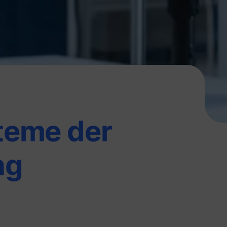
teme der
ng