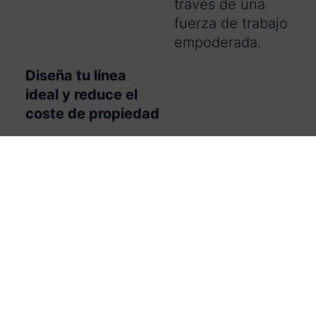
través de una
fuerza de trabajo
empoderada.
Diseña tu línea
ideal y reduce el
coste de propiedad
Una mejor visión de
la fabricación ayuda
a los equipos de
operaciones a
comprender qué
equipos OEM
rinden mejor para
conseguir el menor
coste de propiedad