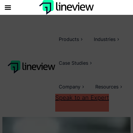
Products
Industries
Case Studies
Company
Resources
Speak to an Expert