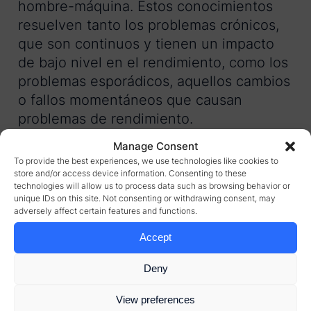
hombre-máquina. Estos conocimientos
resuelven tanto los problemas crónicos,
que son continuos y tienen un impacto
de bajo nivel en el rendimiento, como los
problemas esporádicos, aquellos cambios
o fallos momentáneos que causan
problemas de rendimiento.
Manage Consent
A medida que los fabricantes de todo el
To provide the best experiences, we use technologies like cookies to
mundo continúan su cambio hacia la
store and/or access device information. Consenting to these
technologies will allow us to process data such as browsing behavior or
fábrica del futuro, las tecnologías de IA y
unique IDs on this site. Not consenting or withdrawing consent, may
Aprendizaje Automático son cada vez
adversely affect certain features and functions.
más fuertes, inteligentes y prácticas.
Accept
Aprendizaje Automático
Deny
vs Inteligencia Artificial
View preferences