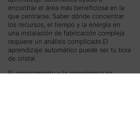
encontrar el área más beneficiosa en la
que centrarse. Saber dónde concentrar
los recursos, el tiempo y la energía en
una instalación de fabricación compleja
requiere un análisis complicado.El
aprendizaje automático puede ser tu bola
de cristal.
El conocimiento y la experiencia se
incorporan al algoritmo de aprendizaje
automático utilizando años de datos que
predicen el futuro probable, dándote la
confianza para invertir exactamente para
generar el mayor beneficio.
2. Planificación precisa de la