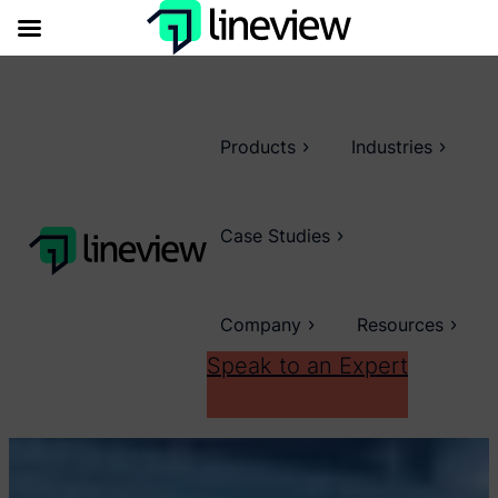
Products
Industries
Case Studies
Company
Resources
Speak to an Expert