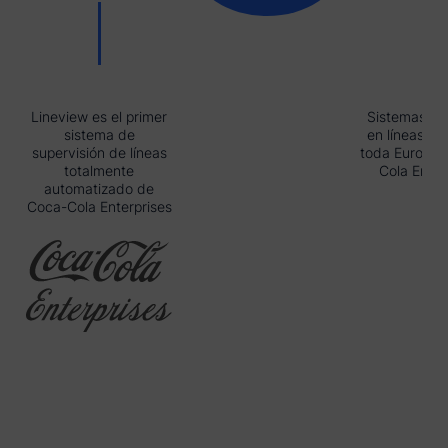
Lineview es el primer
Sistemas ins
sistema de
en líneas crí
supervisión de líneas
toda Europa 
totalmente
Cola Enter
automatizado de
Coca-Cola Enterprises