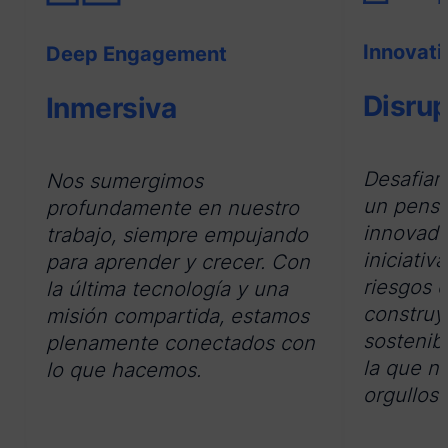
Innovati
Deep Engagement
Disrup
Inmersiva
Desafiam
Nos sumergimos
un pensa
profundamente en nuestro
innovado
trabajo, siempre empujando
iniciati
para aprender y crecer. Con
riesgos 
la última tecnología y una
construy
misión compartida, estamos
sostenib
plenamente conectados con
la que n
lo que hacemos.
orgulloso