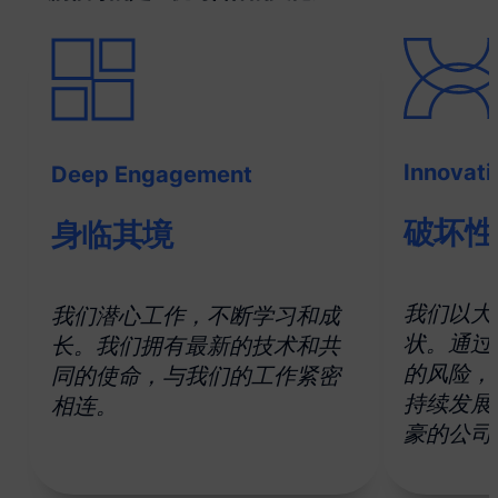
Innovati
Deep Engagement
破坏性
身临其境
我们以大
我们潜心工作，不断学习和成
状。通过
长。我们拥有最新的技术和共
的风险，
同的使命，与我们的工作紧密
持续发展
相连。
豪的公司