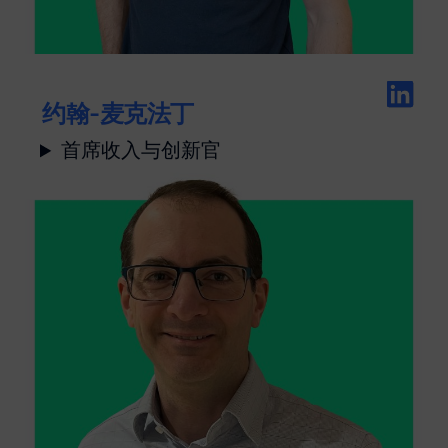
约翰-麦克法丁
首席收入与创新官