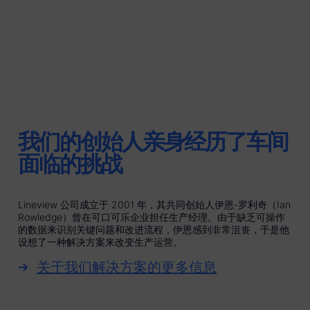
我们的创始人亲身经历了车间
面临的挑战
Lineview 公司成立于 2001 年，其共同创始人伊恩-罗利奇（Ian
Rowledge）曾在可口可乐企业担任生产经理。由于缺乏可操作
的数据来识别关键问题和改进流程，伊恩感到非常沮丧，于是他
设想了一种解决方案来改变生产运营。
关于我们解决方案的更多信息