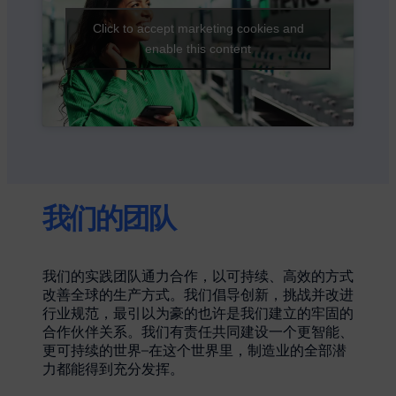
Click to accept marketing cookies and
enable this content
我们的团队
我们的实践团队通力合作，以可持续、高效的方式
改善全球的生产方式。我们倡导创新，挑战并改进
行业规范，最引以为豪的也许是我们建立的牢固的
合作伙伴关系。我们有责任共同建设一个更智能、
更可持续的世界–在这个世界里，制造业的全部潜
力都能得到充分发挥。