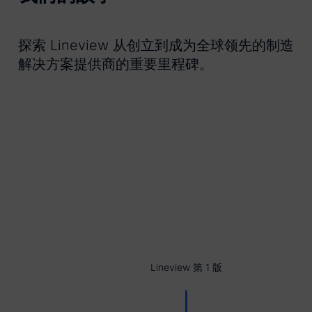
探索 Lineview 从创立到成为全球领先的制造
解决方案提供商的重要里程碑。
Lineview 第 1 版