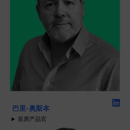
巴里-奥斯本
首席产品官