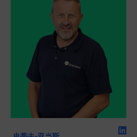
史蒂夫-亚当斯