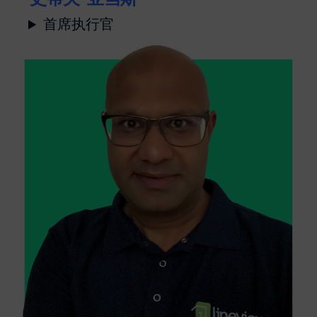
首席执行官