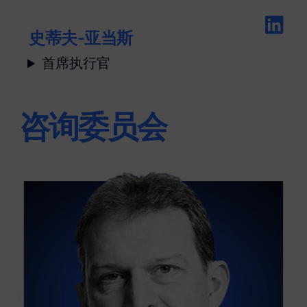
史蒂夫-亚当斯
首席执行官
咨询委员会