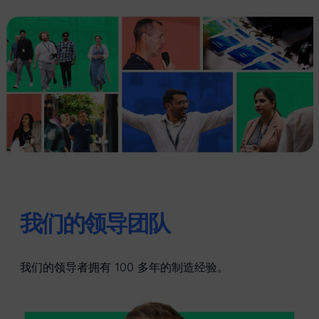
我们的领导团队
我们的领导者拥有 100 多年的制造经验。